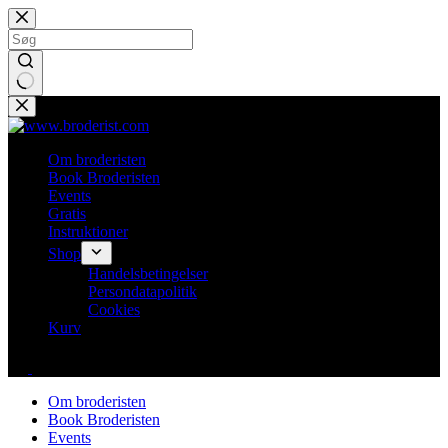
Fortsæt
til
indhold
Ingen
resultater
Om broderisten
Book Broderisten
Events
Gratis
Instruktioner
Shop
Handelsbetingelser
Persondatapolitik
Cookies
Kurv
Om broderisten
Book Broderisten
Events