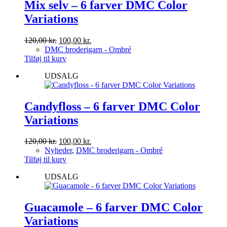
Mulighederne
Mix selv – 6 farver DMC Color
kan
Variations
vælges
på
varesiden
Den
Den
120,00
kr.
100,00
kr.
oprindelige
aktuelle
DMC broderigarn - Ombré
pris
pris
Tilføj til kurv
var:
er:
UDSALG
120,00 kr..
100,00 kr..
Candyfloss – 6 farver DMC Color
Variations
Den
Den
120,00
kr.
100,00
kr.
oprindelige
aktuelle
Nyheder
,
DMC broderigarn - Ombré
pris
pris
Tilføj til kurv
var:
er:
UDSALG
120,00 kr..
100,00 kr..
Guacamole – 6 farver DMC Color
Variations