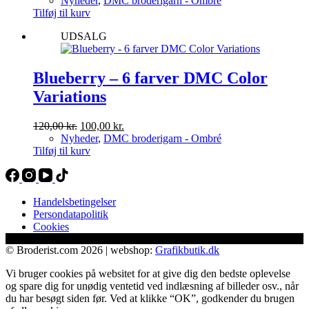
Nyheder
,
DMC broderigarn - Ombré
pris
pris
Tilføj til kurv
var:
er:
UDSALG
120,00 kr..
100,00 kr..
Blueberry – 6 farver DMC Color
Variations
Den
Den
120,00
kr.
100,00
kr.
oprindelige
aktuelle
Nyheder
,
DMC broderigarn - Ombré
pris
pris
Tilføj til kurv
var:
er:
120,00 kr..
100,00 kr..
Handelsbetingelser
Persondatapolitik
Cookies
© Broderist.com 2026 | webshop:
Grafikbutik.dk
Vi bruger cookies på websitet for at give dig den bedste oplevelse
og spare dig for unødig ventetid ved indlæsning af billeder osv., når
du har besøgt siden før. Ved at klikke “OK”, godkender du brugen