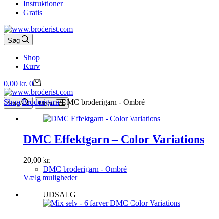
Instruktioner
Gratis
Søg
Shop
Kurv
Indkøbskurv
0,00
kr.
0
Shop
/
Broderigarn
/
DMC broderigarn - Ombré
Søg
Menu
DMC Effektgarn – Color Variations
20,00
kr.
DMC broderigarn - Ombré
Dette
Vælg muligheder
vare
UDSALG
har
flere
varianter.