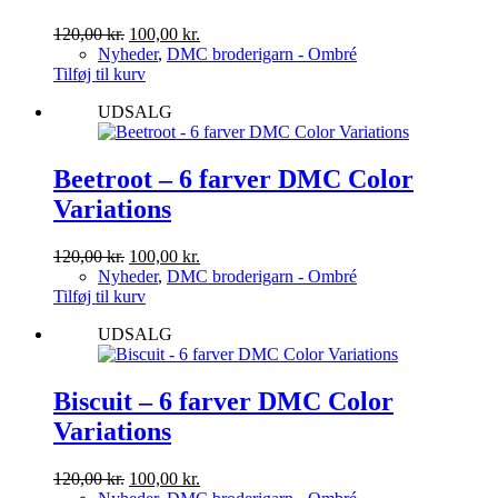
Den
Den
120,00
kr.
100,00
kr.
oprindelige
aktuelle
Nyheder
,
DMC broderigarn - Ombré
pris
pris
Tilføj til kurv
var:
er:
UDSALG
120,00 kr..
100,00 kr..
Beetroot – 6 farver DMC Color
Variations
Den
Den
120,00
kr.
100,00
kr.
oprindelige
aktuelle
Nyheder
,
DMC broderigarn - Ombré
pris
pris
Tilføj til kurv
var:
er:
UDSALG
120,00 kr..
100,00 kr..
Biscuit – 6 farver DMC Color
Variations
Den
Den
120,00
kr.
100,00
kr.
oprindelige
aktuelle