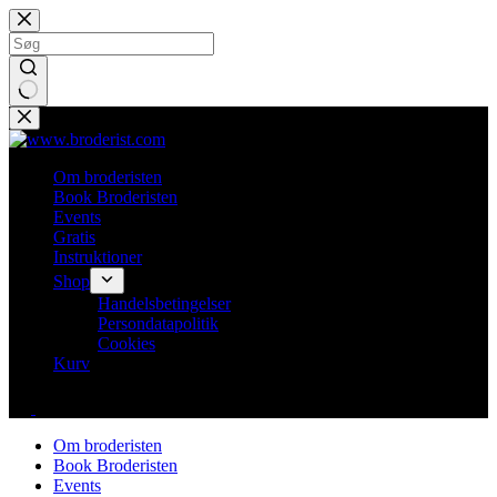
Fortsæt
til
indhold
Ingen
resultater
Om broderisten
Book Broderisten
Events
Gratis
Instruktioner
Shop
Handelsbetingelser
Persondatapolitik
Cookies
Kurv
Om broderisten
Book Broderisten
Events