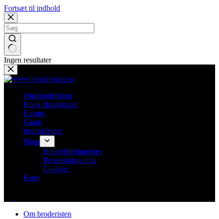
Fortsæt til indhold
Ingen resultater
Om broderisten
Book Broderisten
Events
Gratis
Instruktioner
Shop
Handelsbetingelser
Persondatapolitik
Cookies
Kurv
Om broderisten