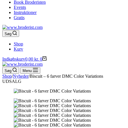
Book Broderisten
Events
Instruktioner
Gratis
Søg
Shop
Kurv
Indkøbskurv
0,00
kr.
0
Søg
Menu
Shop
/
Nyheder
/
Biscuit – 6 farver DMC Color Variations
UDSALG