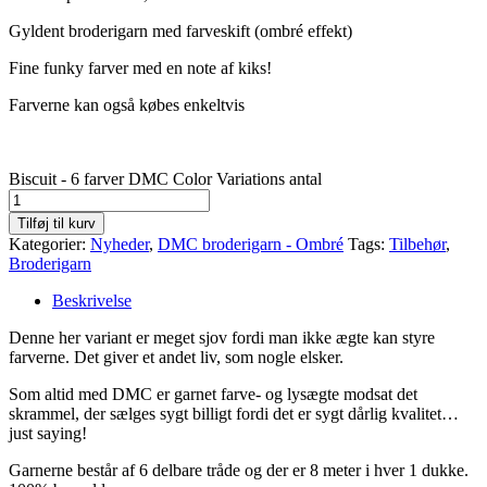
Gyldent broderigarn med farveskift (ombré effekt)
Fine funky farver med en note af kiks!
Farverne kan også købes enkeltvis
Biscuit - 6 farver DMC Color Variations antal
Tilføj til kurv
Kategorier:
Nyheder
,
DMC broderigarn - Ombré
Tags:
Tilbehør
,
Broderigarn
Beskrivelse
Denne her variant er meget sjov fordi man ikke ægte kan styre
farverne. Det giver et andet liv, som nogle elsker.
Som altid med DMC er garnet farve- og lysægte modsat det
skrammel, der sælges sygt billigt fordi det er sygt dårlig kvalitet…
just saying!
Garnerne består af 6 delbare tråde og der er 8 meter i hver 1 dukke.