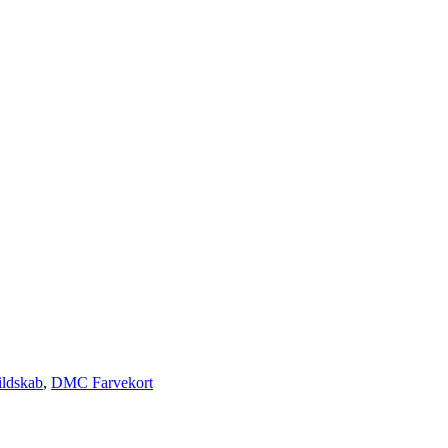
vildskab
,
DMC Farvekort