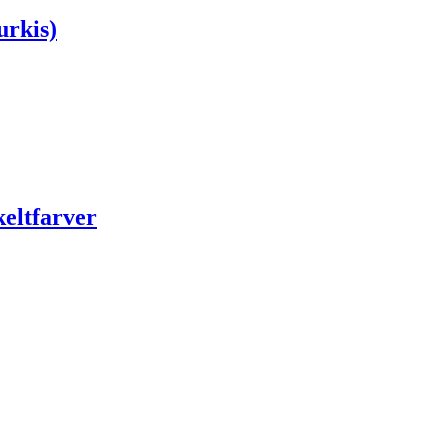
urkis)
eltfarver