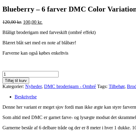
Blueberry – 6 farver DMC Color Variatio
Den
Den
120,00
kr.
100,00
kr.
oprindelige
aktuelle
Blåligt broderigarn med farveskift (ombré effekt)
pris
pris
var:
er:
Blæret blåt sæt med en note af blåbær!
120,00 kr..
100,00 kr..
Farverne kan også købes enkeltvis
Blueberry
-
Tilføj til kurv
6
Kategorier:
Nyheder
,
DMC broderigarn - Ombré
Tags:
Tilbehør
,
Brod
farver
DMC
Beskrivelse
Color
Variations
Denne her variant er meget sjov fordi man ikke ægte kan styre farverne
antal
Som altid med DMC er garnet farve- og lysægte modsat det skrammel, de
Garnerne består af 6 delbare tråde og der er 8 meter i hver 1 dukke.