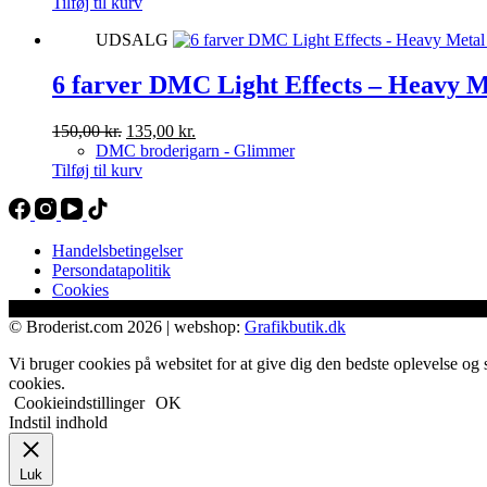
Tilføj til kurv
varesiden
UDSALG
6 farver DMC Light Effects – Heavy M
Den
Den
150,00
kr.
135,00
kr.
oprindelige
aktuelle
DMC broderigarn - Glimmer
pris
pris
Tilføj til kurv
var:
er:
150,00 kr..
135,00 kr..
Handelsbetingelser
Persondatapolitik
Cookies
© Broderist.com 2026 | webshop:
Grafikbutik.dk
Vi bruger cookies på websitet for at give dig den bedste oplevelse og 
cookies.
Cookieindstillinger
OK
Indstil indhold
Luk