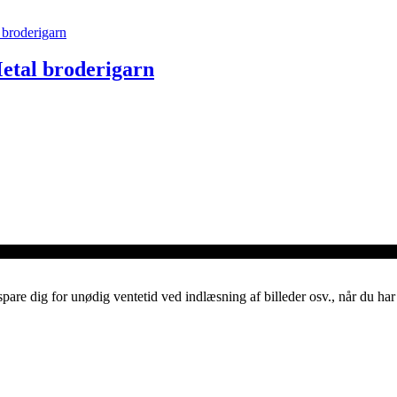
etal broderigarn
spare dig for unødig ventetid ved indlæsning af billeder osv., når du h