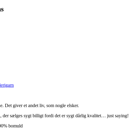
ns
erigarn
. Det giver et andet liv, som nogle elsker.
r sælges sygt billigt fordi det er sygt dårlig kvalitet… just saying!
 100% bomuld