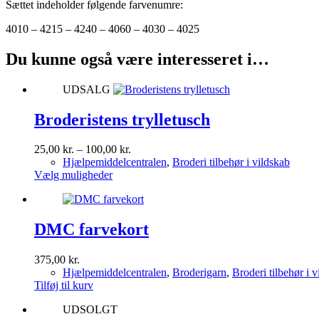
Sættet indeholder følgende farvenumre:
4010 – 4215 – 4240 – 4060 – 4030 – 4025
Du kunne også være interesseret i…
UDSALG
Broderistens trylletusch
Prisinterval:
25,00
kr.
–
100,00
kr.
25,00 kr.
Hjælpemiddelcentralen
,
Broderi tilbehør i vildskab
Dette
til
Vælg muligheder
vare
100,00 kr.
har
flere
varianter.
DMC farvekort
Mulighederne
kan
375,00
kr.
vælges
Hjælpemiddelcentralen
,
Broderigarn
,
Broderi tilbehør i 
på
Tilføj til kurv
varesiden
UDSOLGT