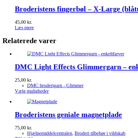
Broderistens fingerbøl – X-Large (blåt
45,00
kr.
Læs mere
Relaterede varer
DMC Light Effects Glimmergarn – enk
25,00
kr.
DMC broderigarn - Glimmer
Dette
Vælg muligheder
vare
har
flere
varianter.
Broderistens geniale magnetplade
Mulighederne
kan
75,00
kr.
vælges
Hjælpemiddelcentralen
,
Broderi tilbehør i vildskab
på