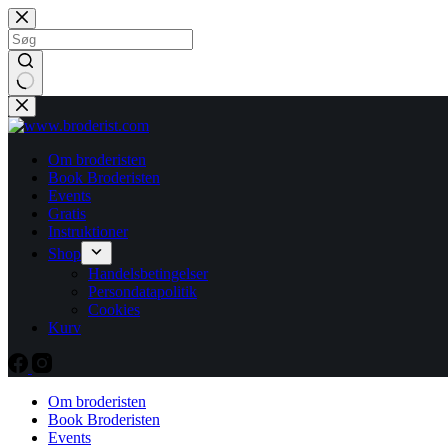
Fortsæt
til
indhold
Ingen
resultater
Om broderisten
Book Broderisten
Events
Gratis
Instruktioner
Shop
Handelsbetingelser
Persondatapolitik
Cookies
Kurv
Om broderisten
Book Broderisten
Events