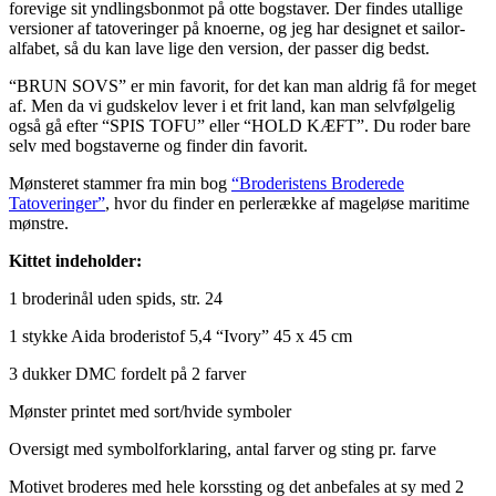
forevige sit yndlingsbonmot på otte bogstaver. Der findes utallige
versioner af tatoveringer på knoerne, og jeg har designet et sailor-
alfabet, så du kan lave lige den version, der passer dig bedst.
“BRUN SOVS” er min favorit, for det kan man aldrig få for meget
af. Men da vi gudskelov lever i et frit land, kan man selvfølgelig
også gå efter “SPIS TOFU” eller “HOLD KÆFT”. Du roder bare
selv med bogstaverne og finder din favorit.
Mønsteret stammer fra min bog
“Broderistens Broderede
Tatoveringer”
, hvor du finder en perlerække af mageløse maritime
mønstre.
Kittet indeholder:
1 broderinål uden spids, str. 24
1 stykke Aida broderistof 5,4 “Ivory” 45 x 45 cm
3 dukker DMC fordelt på 2 farver
Mønster printet med sort/hvide symboler
Oversigt med symbolforklaring, antal farver og sting pr. farve
Motivet broderes med hele korssting og det anbefales at sy med 2