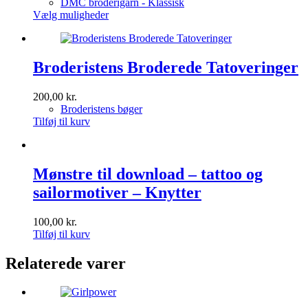
140,00 kr.
DMC broderigarn - Klassisk
Dette
til
Vælg muligheder
vare
250,00 kr.
har
flere
varianter.
Broderistens Broderede Tatoveringer
Mulighederne
kan
200,00
kr.
vælges
Broderistens bøger
på
Tilføj til kurv
varesiden
Mønstre til download – tattoo og
sailormotiver – Knytter
100,00
kr.
Tilføj til kurv
Relaterede varer