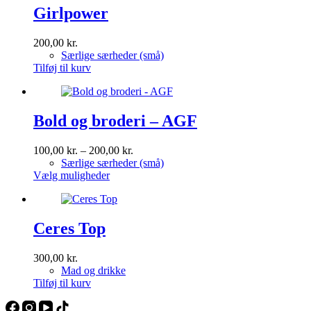
Girlpower
200,00
kr.
Særlige særheder (små)
Tilføj til kurv
Bold og broderi – AGF
Prisinterval:
100,00
kr.
–
200,00
kr.
100,00 kr.
Særlige særheder (små)
Dette
til
Vælg muligheder
vare
200,00 kr.
har
flere
varianter.
Ceres Top
Mulighederne
kan
300,00
kr.
vælges
Mad og drikke
på
Tilføj til kurv
varesiden