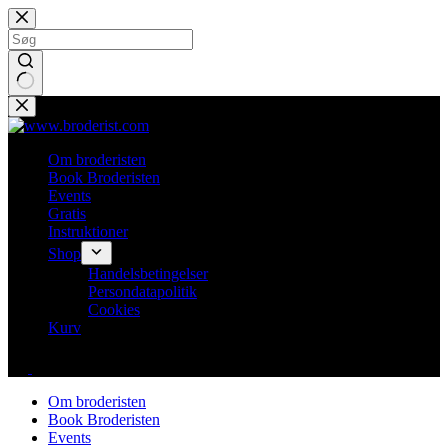
Fortsæt
til
indhold
Ingen
resultater
Om broderisten
Book Broderisten
Events
Gratis
Instruktioner
Shop
Handelsbetingelser
Persondatapolitik
Cookies
Kurv
Om broderisten
Book Broderisten
Events