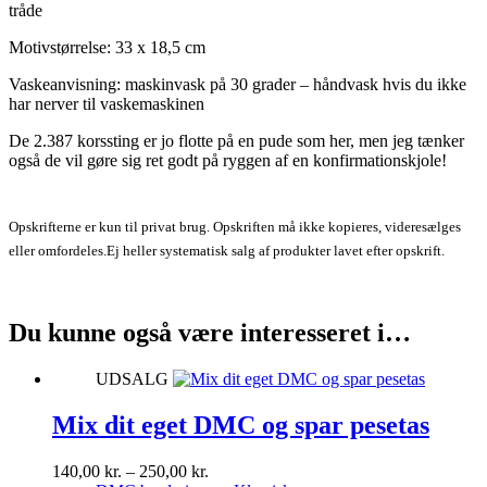
tråde
Motivstørrelse: 33 x 18,5 cm
Vaskeanvisning: maskinvask på 30 grader – håndvask hvis du ikke
har nerver til vaskemaskinen
De 2.387 korssting er jo flotte på en pude som her, men jeg tænker
også de vil gøre sig ret godt på ryggen af en konfirmationskjole!
Opskrifterne er kun til privat brug. Opskriften må ikke kopieres, videresælges
eller omfordeles.
Ej heller systematisk salg af produkter lavet efter opskrift.
Du kunne også være interesseret i…
UDSALG
Mix dit eget DMC og spar pesetas
Prisinterval:
140,00
kr.
–
250,00
kr.