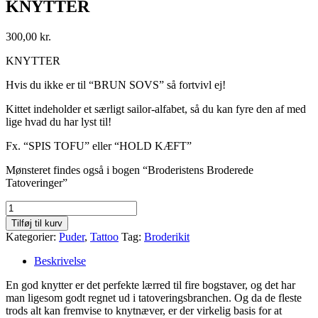
KNYTTER
300,00
kr.
KNYTTER
Hvis du ikke er til “BRUN SOVS” så fortvivl ej!
Kittet indeholder et særligt sailor-alfabet, så du kan fyre den af med
lige hvad du har lyst til!
Fx. “SPIS TOFU” eller “HOLD KÆFT”
Mønsteret findes også i bogen “Broderistens Broderede
Tatoveringer”
KNYTTER
antal
Tilføj til kurv
Kategorier:
Puder
,
Tattoo
Tag:
Broderikit
Beskrivelse
En god knytter er det perfekte lærred til fire bogstaver, og det har
man ligesom godt regnet ud i tatoveringsbranchen. Og da de fleste
trods alt kan fremvise to knytnæver, er der virkelig basis for at