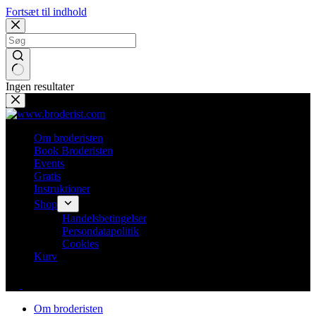
Fortsæt til indhold
Ingen resultater
Om broderisten
Book Broderisten
Events
Gratis
Instruktioner
Shop
Handelsbetingelser
Persondatapolitik
Cookies
Kurv
Om broderisten