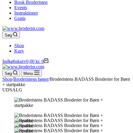
Book Broderisten
Events
Instruktioner
Gratis
Søg
Shop
Kurv
Indkøbskurv
0,00
kr.
0
Søg
Menu
Shop
/
Broderistens bøger
/
Broderistens BADASS Broderier for Børn
+ startpakke
UDSALG