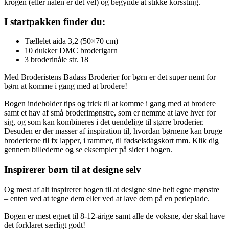
krogen (eller nålen er det vel) og begynde at stikke korssting.
I startpakken finder du:
Tællelet aida 3,2 (50×70 cm)
10 dukker DMC broderigarn
3 broderinåle str. 18
Med Broderistens Badass Broderier for børn er det super nemt for
børn at komme i gang med at brodere!
Bogen indeholder tips og trick til at komme i gang med at brodere
samt et hav af små broderimønstre, som er nemme at lave hver for
sig, og som kan kombineres i det uendelige til større broderier.
Desuden er der masser af inspiration til, hvordan børnene kan bruge
broderierne til fx lapper, i rammer, til fødselsdagskort mm. Klik dig
gennem billederne og se eksempler på sider i bogen.
Inspirerer børn til at designe selv
Og mest af alt inspirerer bogen til at designe sine helt egne mønstre
– enten ved at tegne dem eller ved at lave dem på en perleplade.
Bogen er mest egnet til 8-12-årige samt alle de voksne, der skal have
det forklaret særligt godt!