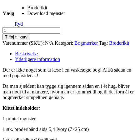
Broderikit
Vælg
Download mønster
Ryd
Broderistens
bogmærke
Tilføj til kurv
"Krydsogtværs"
Varenummer (SKU):
N/A
Kategori:
Bogmærker
Tag:
Broderikit
antal
Beskrivelse
Yderligere information
Der er ikke noget som at læse i en vaskeægte bog! Altså sådan en
med papirsider…!
Da man sjældent kan tygge sig igennem sådan en i ét hug, bliver
man nødt til at markere, hvor man er kommet til og til det formål er
bogmærker simpelthen geniale.
Kittet indeholder:
1 printet mønster
1 stk. broderibånd aida 5,4 Ivory (7×25 cm)
1 stk. vlieseline (10×25 cm)