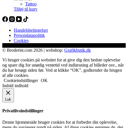
Tattoo
Tilføj til kurv
Handelsbetingelser
Persondatapolitik
Cookies
© Broderist.com 2026 | webshop:
Grafikbutik.dk
Vi bruger cookies på websitet for at give dig den bedste oplevelse
og spare dig for unødig ventetid ved indlæsning af billeder osv., når
du har besøgt siden før. Ved at klikke “OK”, godkender du brugen
af alle cookies.
Cookieindstillinger
OK
Indstil indhold
Luk
Privatlivsindstillinger
Denne hjemmeside bruger cookies for at forbedre din oplevelse,
mens du navigerer rundt på siden. Af disse cookies gemmes de, der