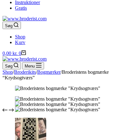
Instruktioner
Gratis
Søg
Shop
Kurv
Indkøbskurv
0,00
kr.
0
Søg
Menu
Shop
/
Broderikits
/
Bogmærker
/
Broderistens bogmærke
“Krydsogtværs”