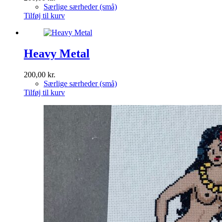
Særlige særheder (små)
Tilføj til kurv
Heavy Metal
200,00
kr.
Særlige særheder (små)
Tilføj til kurv