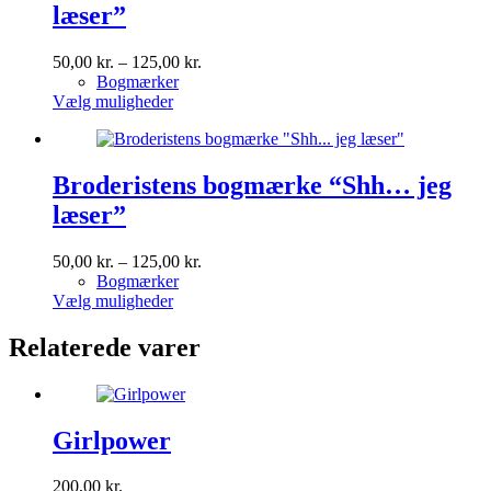
læser”
Prisinterval:
50,00
kr.
–
125,00
kr.
50,00 kr.
Bogmærker
Dette
til
Vælg muligheder
vare
125,00 kr.
har
flere
varianter.
Broderistens bogmærke “Shh… jeg
Mulighederne
læser”
kan
vælges
på
Prisinterval:
50,00
kr.
–
125,00
kr.
varesiden
50,00 kr.
Bogmærker
Dette
til
Vælg muligheder
vare
125,00 kr.
har
Relaterede varer
flere
varianter.
Mulighederne
kan
Girlpower
vælges
på
varesiden
200,00
kr.