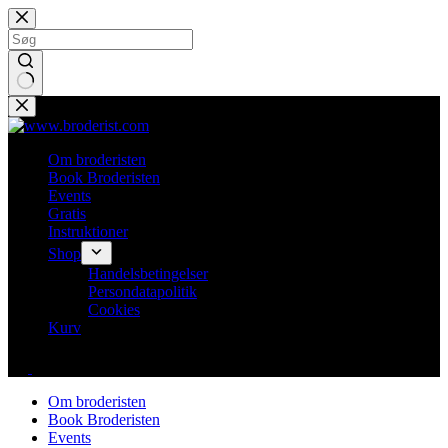
Fortsæt
til
indhold
Ingen
resultater
Om broderisten
Book Broderisten
Events
Gratis
Instruktioner
Shop
Handelsbetingelser
Persondatapolitik
Cookies
Kurv
Om broderisten
Book Broderisten
Events