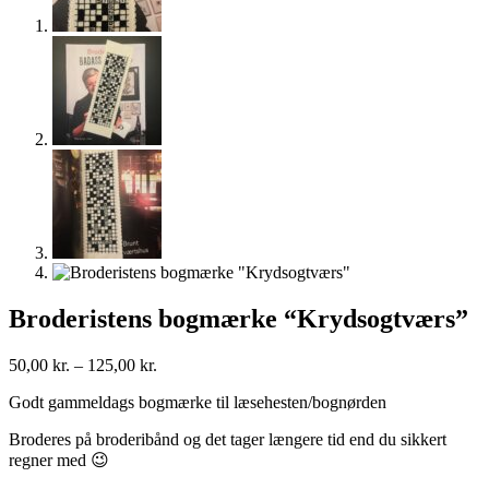
Broderistens bogmærke “Krydsogtværs”
Prisinterval:
50,00
kr.
–
125,00
kr.
50,00 kr.
Godt gammeldags bogmærke til læsehesten/bognørden
til
125,00 kr.
Broderes på broderibånd og det tager længere tid end du sikkert
regner med 😉