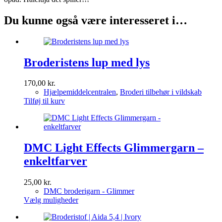
Du kunne også være interesseret i…
Broderistens lup med lys
170,00
kr.
Hjælpemiddelcentralen
,
Broderi tilbehør i vildskab
Tilføj til kurv
DMC Light Effects Glimmergarn –
enkeltfarver
25,00
kr.
DMC broderigarn - Glimmer
Dette
Vælg muligheder
vare
har