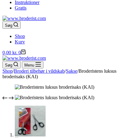
Instruktioner
Gratis
Søg
Shop
Kurv
Indkøbskurv
0,00
kr.
0
Søg
Menu
Shop
/
Broderi tilbehør i vildskab
/
Sakse
/
Broderistens luksus
broderisaks (KAI)