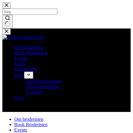
Fortsæt
til
indhold
Ingen
resultater
Om broderisten
Book Broderisten
Events
Gratis
Instruktioner
Shop
Handelsbetingelser
Persondatapolitik
Cookies
Kurv
Om broderisten
Book Broderisten
Events