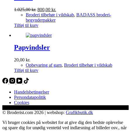
Den
Den
1.025,00
kr.
800,00
kr.
oprindelige
aktuelle
Broderi tilbehør i vildskab
,
BADASS broderi-
pris
pris
begynderpakker
var:
er:
Tilføj til kurv
1.025,00 kr..
800,00 kr..
Papvindsler
20,00
kr.
Opbevaring af garn
,
Broderi tilbehør i vildskab
Tilføj til kurv
Handelsbetingelser
Persondatapolitik
Cookies
© Broderist.com 2026 | webshop:
Grafikbutik.dk
Vi bruger cookies på websitet for at give dig den bedste oplevelse
og spare dig for unødig ventetid ved indlæsning af billeder osv., når