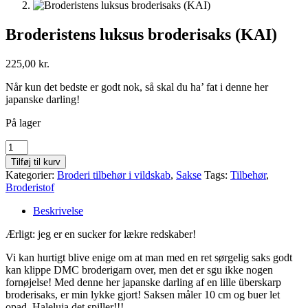
Broderistens luksus broderisaks (KAI)
225,00
kr.
Når kun det bedste er godt nok, så skal du ha’ fat i denne her
japanske darling!
På lager
Broderistens
luksus
Tilføj til kurv
broderisaks
Kategorier:
Broderi tilbehør i vildskab
,
Sakse
Tags:
Tilbehør
,
(KAI)
Broderistof
antal
Beskrivelse
Ærligt: jeg er en sucker for lækre redskaber!
Vi kan hurtigt blive enige om at man med en ret sørgelig saks godt
kan klippe DMC broderigarn over, men det er sgu ikke nogen
fornøjelse! Med denne her japanske darling af en lille überskarp
broderisaks, er min lykke gjort! Saksen måler 10 cm og buer let
opad. Haleluja det spiller!!!