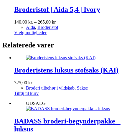
flere
varianter.
Broderistof | Aida 5,4 | Ivory
Mulighederne
kan
Prisinterval:
140,00
kr.
–
265,00
kr.
vælges
140,00 kr.
Aida
,
Broderistof
på
Dette
til
Vælg muligheder
varesiden
vare
265,00 kr.
har
Relaterede varer
flere
varianter.
Mulighederne
kan
Broderistens luksus stofsaks (KAI)
vælges
på
varesiden
325,00
kr.
Broderi tilbehør i vildskab
,
Sakse
Tilføj til kurv
UDSALG
BADASS broderi-begynderpakke –
luksus