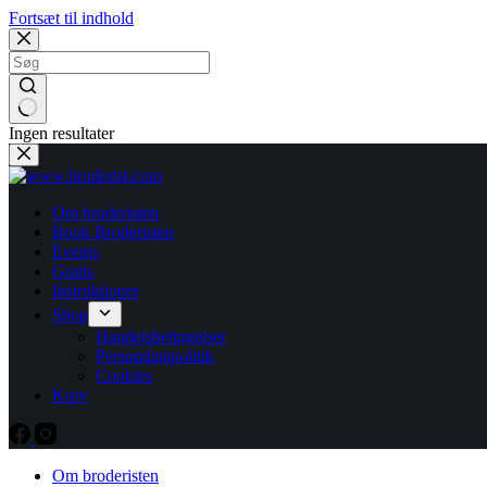
Fortsæt til indhold
Ingen resultater
Om broderisten
Book Broderisten
Events
Gratis
Instruktioner
Shop
Handelsbetingelser
Persondatapolitik
Cookies
Kurv
Om broderisten