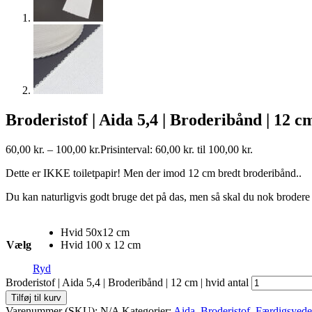
Broderistof | Aida 5,4 | Broderibånd | 12 cm
60,00
kr.
–
100,00
kr.
Prisinterval: 60,00 kr. til 100,00 kr.
Dette er IKKE toiletpapir! Men der imod 12 cm bredt broderibånd..
Du kan naturligvis godt bruge det på das, men så skal du nok broder
Hvid 50x12 cm
Vælg
Hvid 100 x 12 cm
Ryd
Broderistof | Aida 5,4 | Broderibånd | 12 cm | hvid antal
Tilføj til kurv
Varenummer (SKU):
N/A
Kategorier:
Aida
,
Broderistof
,
Færdigsyede 