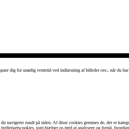
spare dig for unødig ventetid ved indlæsning af billeder osv., når du h
u navigerer rundt på siden. Af disse cookies gemmes de, der er kategor
tredjepartscookies, som hjælper os med at analysere og forstå, hvord