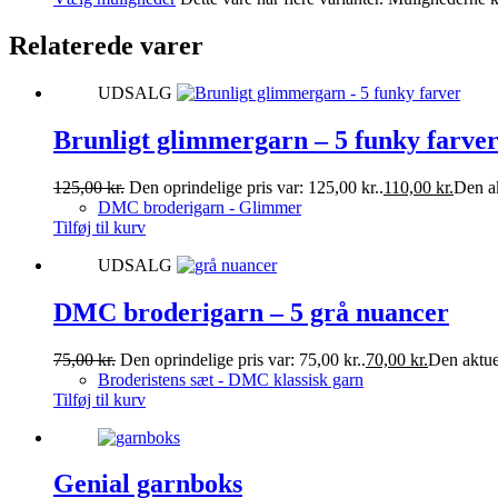
Relaterede varer
UDSALG
Brunligt glimmergarn – 5 funky farve
125,00
kr.
Den oprindelige pris var: 125,00 kr..
110,00
kr.
Den ak
DMC broderigarn - Glimmer
Tilføj til kurv
UDSALG
DMC broderigarn – 5 grå nuancer
75,00
kr.
Den oprindelige pris var: 75,00 kr..
70,00
kr.
Den aktuel
Broderistens sæt - DMC klassisk garn
Tilføj til kurv
Genial garnboks