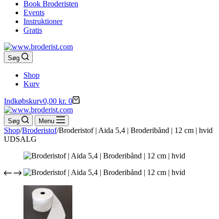
Book Broderisten
Events
Instruktioner
Gratis
Søg
Shop
Kurv
Indkøbskurv
0,00
kr.
0
Søg
Menu
Shop
/
Broderistof
/
Broderistof | Aida 5,4 | Broderibånd | 12 cm | hvid
UDSALG