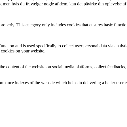
, men hvis du fravælger nogle af dem, kan det påvirke din oplevelse a
properly. This category only includes cookies that ensures basic functio
function and is used specifically to collect user personal data via anal
e cookies on your website.
the content of the website on social media platforms, collect feedbacks, 
mance indexes of the website which helps in delivering a better user ex
e website. These cookies help provide information on metrics the number 
and marketing campaigns. These cookies track visitors across websites a