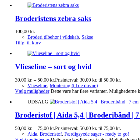
Broderistens zebra saks
100,00
kr.
Broderi tilbehør i vildskab
,
Sakse
Tilføj til kurv
Vlieseline – sort og hvid
30,00
kr.
–
50,00
kr.
Prisinterval: 30,00 kr. til 50,00 kr.
Vlieseline
,
Montering (til de dovne)
Vælg muligheder
Dette vare har flere varianter. Mulighederne
UDSALG
Broderistof | Aida 5,4 | Broderibånd | 
50,00
kr.
–
75,00
kr.
Prisinterval: 50,00 kr. til 75,00 kr.
Aida
,
Broderistof
,
Færdigsyede sager - ready to go!
Vælg muligheder
Dette vare har flere varianter. Mulighederne