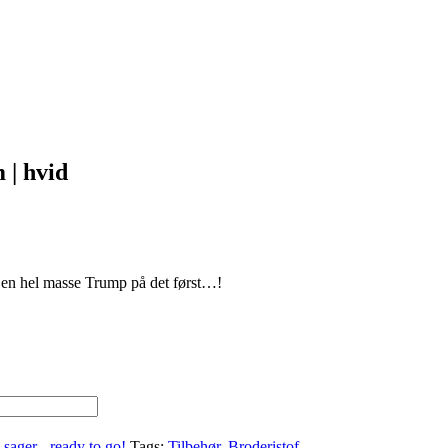
 | hvid
e en hel masse Trump på det først…!
sager - ready to go!
Tags:
Tilbehør
,
Broderistof