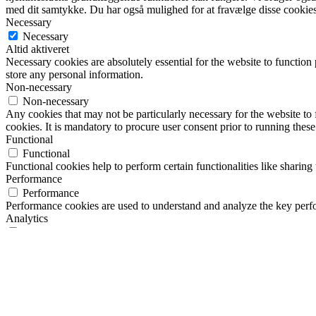
med dit samtykke. Du har også mulighed for at fravælge disse cookies
Necessary
Necessary
Altid aktiveret
Necessary cookies are absolutely essential for the website to function 
store any personal information.
Non-necessary
Non-necessary
Any cookies that may not be particularly necessary for the website to 
cookies. It is mandatory to procure user consent prior to running thes
Functional
Functional
Functional cookies help to perform certain functionalities like sharing 
Performance
Performance
Performance cookies are used to understand and analyze the key perfor
Analytics
Analytics
Analytical cookies are used to understand how visitors interact with th
Advertisement
Advertisement
Advertisement cookies are used to provide visitors with relevant ads 
Others
Others