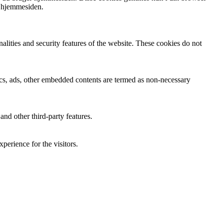
f hjemmesiden.
nalities and security features of the website. These cookies do not
ytics, ads, other embedded contents are termed as non-necessary
and other third-party features.
perience for the visitors.
of visitors, bounce rate, traffic source, etc.
nd collect information to provide customized ads.