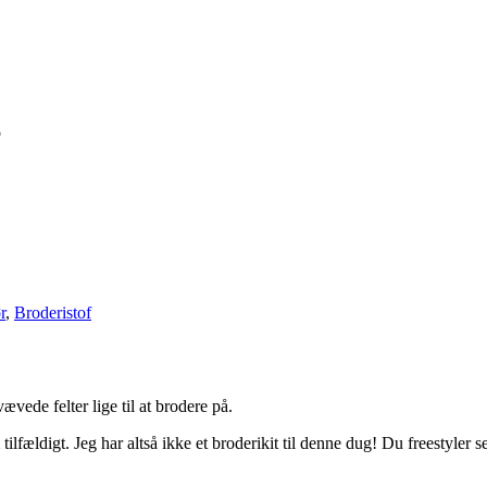

r
,
Broderistof
ede felter lige til at brodere på.
m tilfældigt. Jeg har altså ikke et broderikit til denne dug! Du freestyle