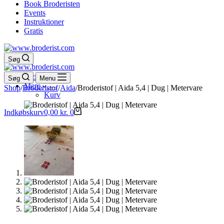
Book Broderisten
Events
Instruktioner
Gratis
Søg
Shop
Søg
Menu
Mere
Shop
/
Broderistof
/
Aida
/
Broderistof | Aida 5,4 | Dug | Metervare
Kurv
Indkøbskurv
0,00
kr.
0