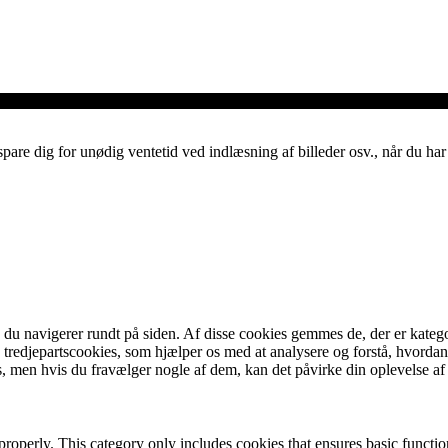
spare dig for unødig ventetid ved indlæsning af billeder osv., når du h
u navigerer rundt på siden. Af disse cookies gemmes de, der er kategor
tredjepartscookies, som hjælper os med at analysere og forstå, hvord
, men hvis du fravælger nogle af dem, kan det påvirke din oplevelse a
properly. This category only includes cookies that ensures basic functio