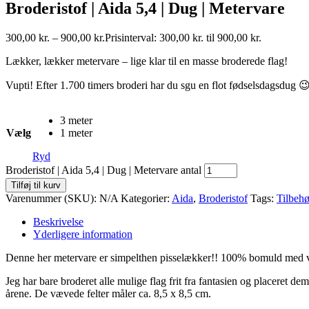
Broderistof | Aida 5,4 | Dug | Metervare
300,00
kr.
–
900,00
kr.
Prisinterval: 300,00 kr. til 900,00 kr.
Lækker, lækker metervare – lige klar til en masse broderede flag!
Vupti! Efter 1.700 timers broderi har du sgu en flot fødselsdagsdug 
3 meter
Vælg
1 meter
Ryd
Broderistof | Aida 5,4 | Dug | Metervare antal
Tilføj til kurv
Varenummer (SKU):
N/A
Kategorier:
Aida
,
Broderistof
Tags:
Tilbehø
Beskrivelse
Yderligere information
Denne her metervare er simpelthen pisselækker!! 100% bomuld med væv
Jeg har bare broderet alle mulige flag frit fra fantasien og placeret de
årene. De vævede felter måler ca. 8,5 x 8,5 cm.