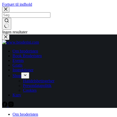
Fortsæt til indhold
Ingen resultater
Om broderisten
Book Broderisten
Events
Gratis
Instruktioner
Shop
Handelsbetingelser
Persondatapolitik
Cookies
Kurv
Om broderisten