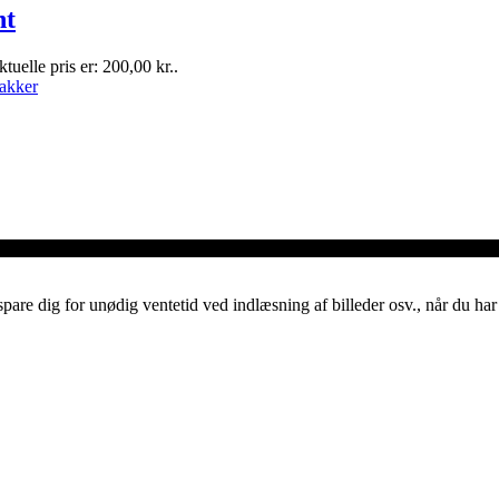
ht
tuelle pris er: 200,00 kr..
akker
spare dig for unødig ventetid ved indlæsning af billeder osv., når du h