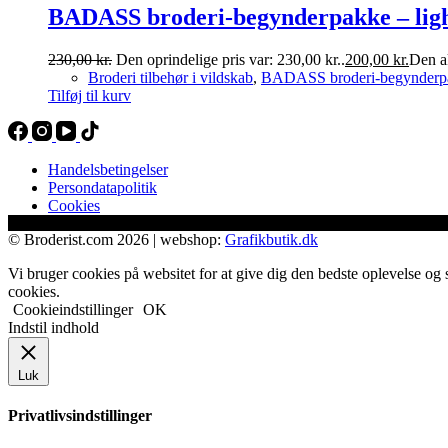
BADASS broderi-begynderpakke – lig
230,00
kr.
Den oprindelige pris var: 230,00 kr..
200,00
kr.
Den ak
Broderi tilbehør i vildskab
,
BADASS broderi-begynderp
Tilføj til kurv
Handelsbetingelser
Persondatapolitik
Cookies
© Broderist.com 2026 | webshop:
Grafikbutik.dk
Vi bruger cookies på websitet for at give dig den bedste oplevelse og 
cookies.
Cookieindstillinger
OK
Indstil indhold
Luk
Privatlivsindstillinger