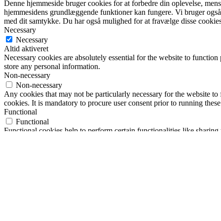
Denne hjemmeside bruger cookies for at forbedre din oplevelse, mens d
hjemmesidens grundlæggende funktioner kan fungere. Vi bruger også 
med dit samtykke. Du har også mulighed for at fravælge disse cookies
Necessary
Necessary
Altid aktiveret
Necessary cookies are absolutely essential for the website to function 
store any personal information.
Non-necessary
Non-necessary
Any cookies that may not be particularly necessary for the website to 
cookies. It is mandatory to procure user consent prior to running thes
Functional
Functional
Functional cookies help to perform certain functionalities like sharing 
Performance
Performance
Performance cookies are used to understand and analyze the key perfor
Analytics
Analytics
Analytical cookies are used to understand how visitors interact with th
Advertisement
Advertisement
Advertisement cookies are used to provide visitors with relevant ads 