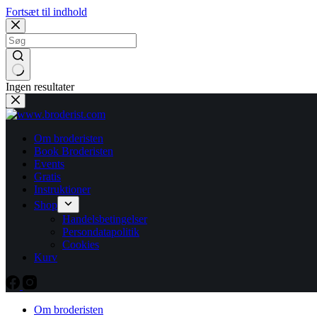
Fortsæt til indhold
Ingen resultater
Om broderisten
Book Broderisten
Events
Gratis
Instruktioner
Shop
Handelsbetingelser
Persondatapolitik
Cookies
Kurv
Om broderisten