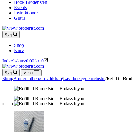
Book Broderisten
Events
Instruktioner
Gratis
Søg
Shop
Kurv
Indkøbskurv
0,00
kr.
0
Søg
Menu
Shop
/
Broderi tilbehør i vildskab
/
Lav dine egne mønstre
/
Refill til Bro