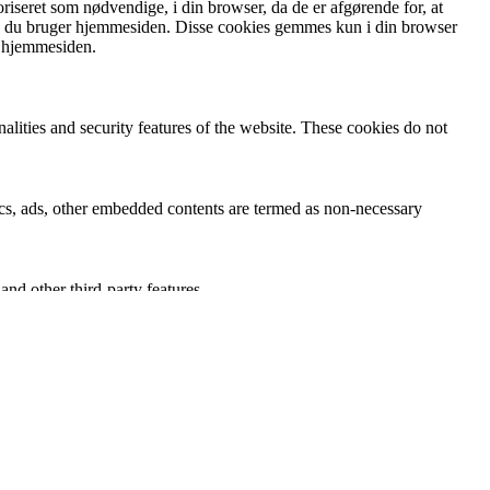
iseret som nødvendige, i din browser, da de er afgørende for, at
an du bruger hjemmesiden. Disse cookies gemmes kun i din browser
f hjemmesiden.
nalities and security features of the website. These cookies do not
ytics, ads, other embedded contents are termed as non-necessary
and other third-party features.
perience for the visitors.
of visitors, bounce rate, traffic source, etc.
nd collect information to provide customized ads.