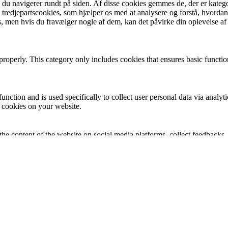
u navigerer rundt på siden. Af disse cookies gemmes de, der er kategor
tredjepartscookies, som hjælper os med at analysere og forstå, hvord
, men hvis du fravælger nogle af dem, kan det påvirke din oplevelse a
properly. This category only includes cookies that ensures basic functio
function and is used specifically to collect user personal data via anal
e cookies on your website.
the content of the website on social media platforms, collect feedbacks, 
mance indexes of the website which helps in delivering a better user ex
e website. These cookies help provide information on metrics the number 
and marketing campaigns. These cookies track visitors across websites a