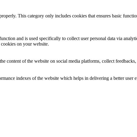
properly. This category only includes cookies that ensures basic functio
function and is used specifically to collect user personal data via anal
e cookies on your website.
the content of the website on social media platforms, collect feedbacks, 
mance indexes of the website which helps in delivering a better user ex
e website. These cookies help provide information on metrics the number 
and marketing campaigns. These cookies track visitors across websites a
 not been classified into a category as yet.