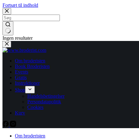
Fortsæt til indhold
Ingen resultater
Om broderisten
Book Broderisten
Events
Gratis
Instruktioner
Shop
Handelsbetingelser
Persondatapolitik
Cookies
Kurv
Om broderisten