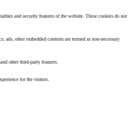
nalities and security features of the website. These cookies do not
ytics, ads, other embedded contents are termed as non-necessary
and other third-party features.
perience for the visitors.
of visitors, bounce rate, traffic source, etc.
nd collect information to provide customized ads.