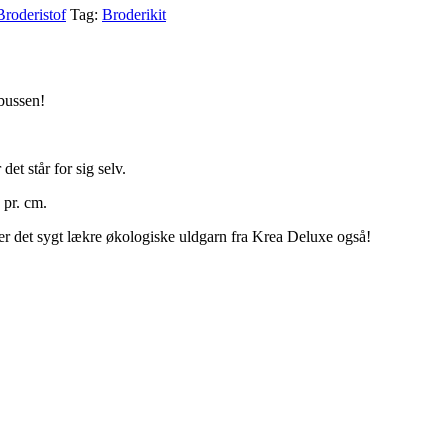
Broderistof
Tag:
Broderikit
 bussen!
det står for sig selv.
 pr. cm.
t er det sygt lækre økologiske uldgarn fra Krea Deluxe også!