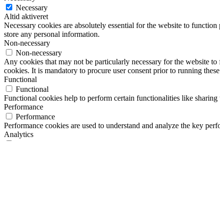
Necessary
Altid aktiveret
Necessary cookies are absolutely essential for the website to function 
store any personal information.
Non-necessary
Non-necessary
Any cookies that may not be particularly necessary for the website to 
cookies. It is mandatory to procure user consent prior to running thes
Functional
Functional
Functional cookies help to perform certain functionalities like sharing 
Performance
Performance
Performance cookies are used to understand and analyze the key perfor
Analytics
Analytics
Analytical cookies are used to understand how visitors interact with th
Advertisement
Advertisement
Advertisement cookies are used to provide visitors with relevant ads 
Others
Others
Other uncategorized cookies are those that are being analyzed and have
GEM & ACCEPTÈR