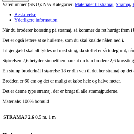
Varenummer (SKU):
N/A
Kategorier:
Materialer til stramaj
,
Stramaj
,
Beskrivelse
Yderligere information
Når du broderer korssting på stramaj, så kommer du ret hurtigt frem i
Det er også lettere at se hullerne, som du skal knalde nålen ned i.
Til gengæld skal alt fyldes ud med sting, da stoffet er så tudegrimt, når 
Størrelsen 2,6 betyder simpelthen bare at du kan brodere 2,6 korssting
En stump broderinål i størrelse 18 er din ven til det her stramaj og de
Bredden er 60 cm og det er muligt at købe hele og halve meter.
Det er denne type stramaj, der er brugt til alle stramajpuderne.
Materiale: 100% bomuld
STRAMAJ 2,6
0,5 m, 1 m