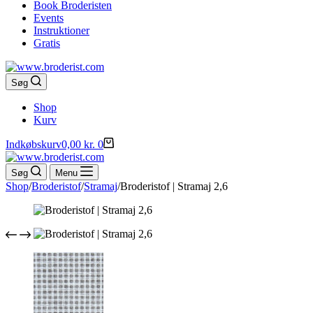
Book Broderisten
Events
Instruktioner
Gratis
Søg
Shop
Kurv
Indkøbskurv
0,00
kr.
0
Søg
Menu
Shop
/
Broderistof
/
Stramaj
/
Broderistof | Stramaj 2,6