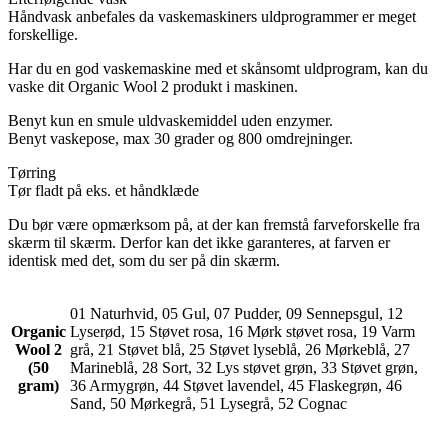
Håndvask anbefales da vaskemaskiners uldprogrammer er meget
forskellige.
Har du en god vaskemaskine med et skånsomt uldprogram, kan du
vaske dit Organic Wool 2 produkt i maskinen.
Benyt kun en smule uldvaskemiddel uden enzymer.
Benyt vaskepose, max 30 grader og 800 omdrejninger.
Tørring
Tør fladt på eks. et håndklæde
Du bør være opmærksom på, at der kan fremstå farveforskelle fra
skærm til skærm. Derfor kan det ikke garanteres, at farven er
identisk med det, som du ser på din skærm.
01 Naturhvid, 05 Gul, 07 Pudder, 09 Sennepsgul, 12
Organic
Lyserød, 15 Støvet rosa, 16 Mørk støvet rosa, 19 Varm
Wool 2
grå, 21 Støvet blå, 25 Støvet lyseblå, 26 Mørkeblå, 27
(50
Marineblå, 28 Sort, 32 Lys støvet grøn, 33 Støvet grøn,
gram)
36 Armygrøn, 44 Støvet lavendel, 45 Flaskegrøn, 46
Sand, 50 Mørkegrå, 51 Lysegrå, 52 Cognac