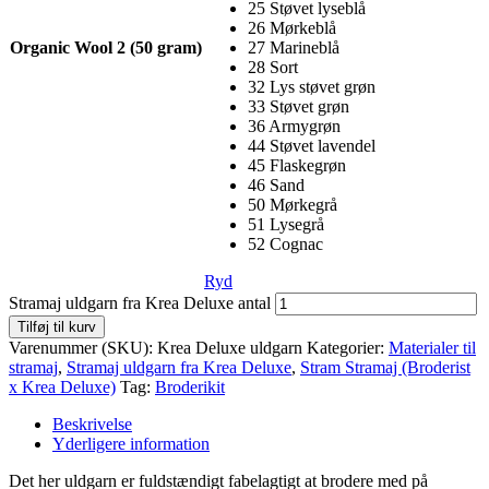
25 Støvet lyseblå
26 Mørkeblå
Organic Wool 2 (50 gram)
27 Marineblå
28 Sort
32 Lys støvet grøn
33 Støvet grøn
36 Armygrøn
44 Støvet lavendel
45 Flaskegrøn
46 Sand
50 Mørkegrå
51 Lysegrå
52 Cognac
Ryd
Stramaj uldgarn fra Krea Deluxe antal
Tilføj til kurv
Varenummer (SKU):
Krea Deluxe uldgarn
Kategorier:
Materialer til
stramaj
,
Stramaj uldgarn fra Krea Deluxe
,
Stram Stramaj (Broderist
x Krea Deluxe)
Tag:
Broderikit
Beskrivelse
Yderligere information
Det her uldgarn er fuldstændigt fabelagtigt at brodere med på