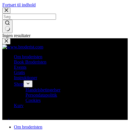
Fortsæt til indhold
Ingen resultater
Om broderisten
Book Broderisten
Events
Gratis
Instruktioner
Shop
Handelsbetingelser
Persondatapolitik
Cookies
Kurv
Om broderisten