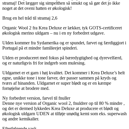
stramaj! Det lægger sig simpelthen så smukt og så gør det jo ikke
noget at det oveni hatten er økologisk!
Brug en hel tråd til stramaj 2,6
Organic Wool 2 fra Krea Deluxe er lækker, tyk GOTS-certificeret
økologisk merino uldgarn – nu i en ny forbedret udgave.
Ulden kommer fra Sydamerika og er spundet, farvet og færdiggjort i
Portugal på et mindre familieejet spinderi.
Ulden er produceret med fokus på bæredygtighed og dyrevelfærd,
og er naturligvis fri for indgreb som mulesing.
Uldgarnet er et garn i høj kvalitet. Det kommer i Krea Deluxe’s helt
egne, unikke tone i tone farver, der passer sammen på kryds og
tværs af hinanden. Uldgarnet er super blødt og er en kæmpe
fornøjelse at brodere med.
Ny forbedret version, farvel til fnuller
Denne nye version af Organic wool 2, fnuldrer op til 80 % mindre ,
og det er dermed lykkedes Krea Deluxe at producere et blødt og
økologisk uldgarn UDEN at tilføje unødig kemi som eks. superwash
og andre kemikalier.
Efterfølgende vask