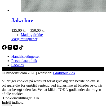
Jaka bov
Prisinterval:
125,00
kr.
–
350,00
kr.
125,00 kr.
Mad og drikke
Dette
til
Vælg muligheder
vare
350,00 kr.
har
flere
varianter.
Handelsbetingelser
Mulighederne
Persondatapolitik
kan
Cookies
vælges
på
© Broderist.com 2026 | webshop:
Grafikbutik.dk
varesiden
Vi bruger cookies på websitet for at give dig den bedste oplevelse
og spare dig for unødig ventetid ved indlæsning af billeder osv., når
du har besøgt siden før. Ved at klikke “OK”, godkender du brugen
af alle cookies.
Cookieindstillinger
OK
Indstil indhold