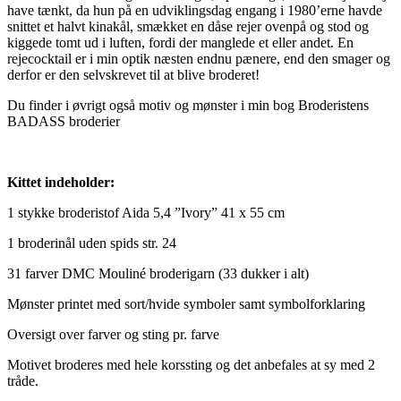
have tænkt, da hun på en udviklingsdag engang i 1980’erne havde
snittet et halvt kinakål, smækket en dåse rejer ovenpå og stod og
kiggede tomt ud i luften, fordi der manglede et eller andet. En
rejecocktail er i min optik næsten endnu pænere, end den smager og
derfor er den selvskrevet til at blive broderet!
Du finder i øvrigt også motiv og mønster i min bog Broderistens
BADASS broderier
Kittet indeholder:
1 stykke broderistof Aida 5,4 ”Ivory” 41 x 55 cm
1 broderinål uden spids str. 24
31 farver DMC Mouliné broderigarn (33 dukker i alt)
Mønster printet med sort/hvide symboler samt symbolforklaring
Oversigt over farver og sting pr. farve
Motivet broderes med hele korssting og det anbefales at sy med 2
tråde.