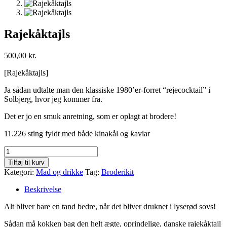
Rajekåktajls
500,00
kr.
[Rajekåktajls]
Ja sådan udtalte man den klassiske 1980’er-forret “rejecocktail” i
Solbjerg, hvor jeg kommer fra.
Det er jo en smuk anretning, som er oplagt at brodere!
11.226 sting fyldt med både kinakål og kaviar
Rajekåktajls
antal
Tilføj til kurv
Kategori:
Mad og drikke
Tag:
Broderikit
Beskrivelse
Alt bliver bare en tand bedre, når det bliver druknet i lyserød sovs!
Sådan må kokken bag den helt ægte, oprindelige, danske rajekåktajl