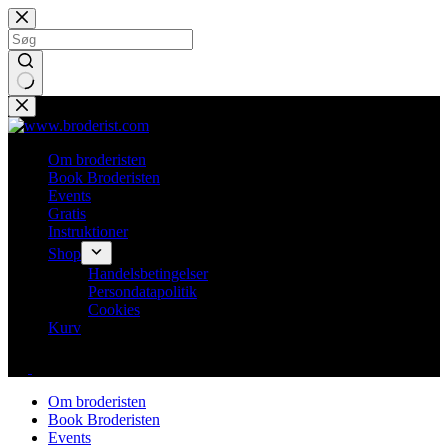
Fortsæt
til
indhold
Ingen
resultater
Om broderisten
Book Broderisten
Events
Gratis
Instruktioner
Shop
Handelsbetingelser
Persondatapolitik
Cookies
Kurv
Om broderisten
Book Broderisten
Events