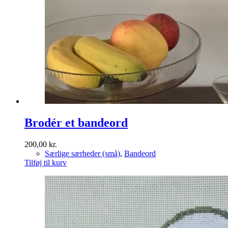
Brodér et bandeord
200,00
kr.
Særlige særheder (små)
,
Bandeord
Tilføj til kurv