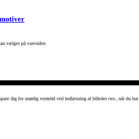
rmotiver
 kan vælges på varesiden
spare dig for unødig ventetid ved indlæsning af billeder osv., når du h