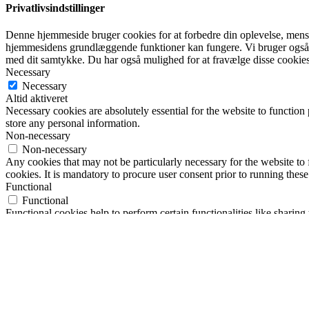
Privatlivsindstillinger
Denne hjemmeside bruger cookies for at forbedre din oplevelse, mens d
hjemmesidens grundlæggende funktioner kan fungere. Vi bruger også 
med dit samtykke. Du har også mulighed for at fravælge disse cookies
Necessary
Necessary
Altid aktiveret
Necessary cookies are absolutely essential for the website to function 
store any personal information.
Non-necessary
Non-necessary
Any cookies that may not be particularly necessary for the website to 
cookies. It is mandatory to procure user consent prior to running thes
Functional
Functional
Functional cookies help to perform certain functionalities like sharing 
Performance
Performance
Performance cookies are used to understand and analyze the key perfor
Analytics
Analytics
Analytical cookies are used to understand how visitors interact with th
Advertisement