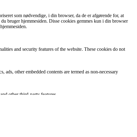
iseret som nødvendige, i din browser, da de er afgørende for, at
an du bruger hjemmesiden. Disse cookies gemmes kun i din browser
f hjemmesiden.
nalities and security features of the website. These cookies do not
ytics, ads, other embedded contents are termed as non-necessary
and other third-party features.
perience for the visitors.
of visitors, bounce rate, traffic source, etc.