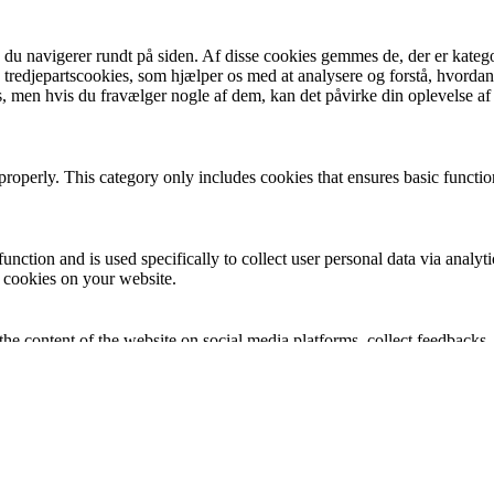
u navigerer rundt på siden. Af disse cookies gemmes de, der er kategor
tredjepartscookies, som hjælper os med at analysere og forstå, hvord
, men hvis du fravælger nogle af dem, kan det påvirke din oplevelse a
properly. This category only includes cookies that ensures basic functio
function and is used specifically to collect user personal data via anal
e cookies on your website.
the content of the website on social media platforms, collect feedbacks, 
mance indexes of the website which helps in delivering a better user ex
e website. These cookies help provide information on metrics the number 