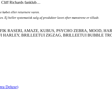
ra Cliff Richards fanklub…
e købet eller returnere varen.
. Ej heller systematisk salg af produkter lavet efter mønstrene er tilladt.
IK RASERI, AMAZE, KUBUS, PSYCHO ZEBRA, MOOD, HARL
UI HARLEY, BRILLEETUI ZIGZAG, BRILLEETUI BUBBLE T
Krea Deluxe)