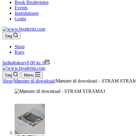
Book Broderisten
Events
Instruktioner
Gratis
Søg
Shop
Kurv
Indkøbskurv
0,00
kr.
0
Søg
Menu
Shop
/
Mønstre til download
/
Mønstre til download – STRAM STRA