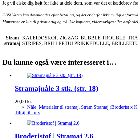
Jeg vil elske dig højt for ikke at dele dem, som var det et kædebrev f
OBS! Varen kan downloades efter betaling, og det er derfor ikke muligt at fortryd
Mønstrene er kun til privat brug og må ikke kopieres, videresælges eller omfordeles
Stram
KALEIDOSKOP, ZIGZAG, BUBBLE TROUBLE, TRAF
stramaj
STRIPES, BRILLEETUI PRIKKEDULLE, BRILLEET
Du kunne også være interesseret i…
Stramajnåle 3 stk. (str. 18)
20,00
kr.
Nåle
,
Materialer til stramaj
,
Stram Stramaj (Broderist x 
Tilføj til kurv
Broderistof | Stramaj 2,6