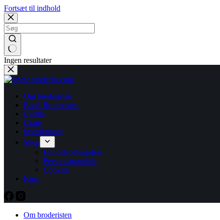
Fortsæt til indhold
Ingen resultater
Om broderisten
Book Broderisten
Events
Gratis
Instruktioner
Shop
Handelsbetingelser
Persondatapolitik
Cookies
Kurv
Om broderisten