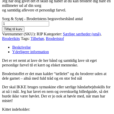
Jeg har dog givet det et skud og håber at du kan brodere dig bare en
millimeter ud af din sorg
og samtidig aflevere et personligt farvel.
Sorg & Sytøj - Broderistens begravelsesbånd antal
Tilføj til kurv
Varenummer (SKU):
RIP
Kategorier:
Særlige særheder (små)
,
Broderikits
Tags:
Tilbehør
,
Broderistof
Beskrivelse
Yderligere information
Det er ret nemt at lave de her bånd og samtidig lave sit eget
personlige farvel til et kært og elsket menneske.
Broderistoffet er det man kalder “tællelet” og du broderer uden at
dele garnet – altså med fuld tråd og en stor fed nål
Der skal IKKE bruges symaskine eller særlige håndarbejdsskills for
at nå i mål. Jeg har lavet en nem og overskuelig billedguide, så det
burde ikke være bøvlet. Der er jo nok at bøvle med, når man har
mistet!
Kittet indeholder: