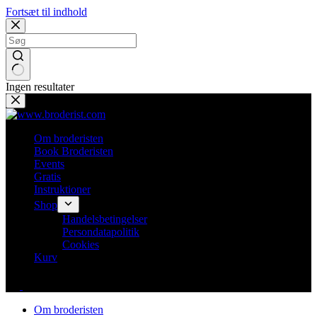
Fortsæt til indhold
Ingen resultater
Om broderisten
Book Broderisten
Events
Gratis
Instruktioner
Shop
Handelsbetingelser
Persondatapolitik
Cookies
Kurv
Om broderisten