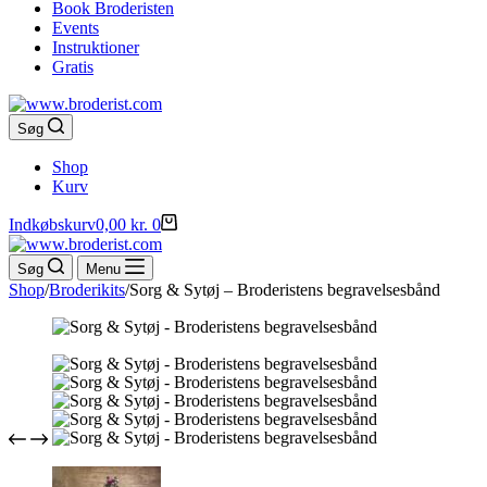
Book Broderisten
Events
Instruktioner
Gratis
Søg
Shop
Kurv
Indkøbskurv
0,00
kr.
0
Søg
Menu
Shop
/
Broderikits
/
Sorg & Sytøj – Broderistens begravelsesbånd