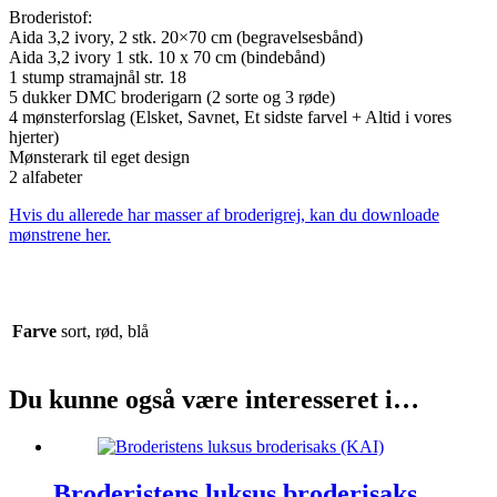
Broderistof:
Aida 3,2 ivory, 2 stk. 20×70 cm (begravelsesbånd)
Aida 3,2 ivory 1 stk. 10 x 70 cm (bindebånd)
1 stump stramajnål str. 18
5 dukker DMC broderigarn (2 sorte og 3 røde)
4 mønsterforslag (Elsket, Savnet, Et sidste farvel + Altid i vores
hjerter)
Mønsterark til eget design
2 alfabeter
Hvis du allerede har masser af broderigrej, kan du downloade
mønstrene her.
Farve
sort, rød, blå
Du kunne også være interesseret i…
Broderistens luksus broderisaks