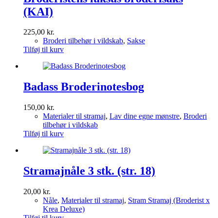
(KAI)
225,00
kr.
Broderi tilbehør i vildskab
,
Sakse
Tilføj til kurv
Badass Broderinotesbog
150,00
kr.
Materialer til stramaj
,
Lav dine egne mønstre
,
Broderi
tilbehør i vildskab
Tilføj til kurv
Stramajnåle 3 stk. (str. 18)
20,00
kr.
Nåle
,
Materialer til stramaj
,
Stram Stramaj (Broderist x
Krea Deluxe)
Tilføj til kurv